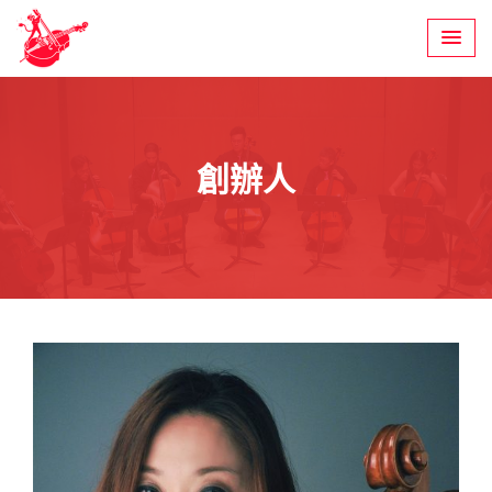
Skip
to
content
創辦人