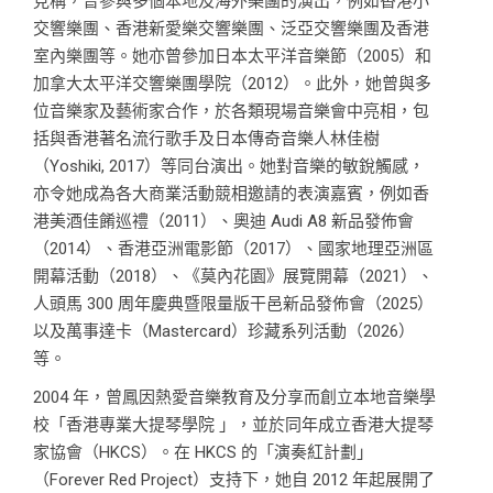
見稱，曾參與多個本地及海外樂團的演出，例如香港小
交響樂團、香港新愛樂交響樂團、泛亞交響樂團及香港
室內樂團等。她亦曾參加日本太平洋音樂節（2005）和
加拿大太平洋交響樂團學院（2012）。此外，她曾與多
位音樂家及藝術家合作，於各類現場音樂會中亮相，包
括與香港著名流行歌手及日本傳奇音樂人林佳樹
（Yoshiki, 2017）等同台演出。她對音樂的敏銳觸感，
亦令她成為各大商業活動競相邀請的表演嘉賓，例如香
港美酒佳餚巡禮（2011）、奧迪 Audi A8 新品發佈會
（2014）、香港亞洲電影節（2017）、國家地理亞洲區
開幕活動（2018）、《莫內花園》展覽開幕（2021）、
人頭馬 300 周年慶典暨限量版干邑新品發佈會（2025）
以及萬事達卡（Mastercard）珍藏系列活動（2026）
等。
2004 年，曾鳳因熱愛音樂教育及分享而創立本地音樂學
校「香港專業大提琴學院 」，並於同年成立香港大提琴
家協會（HKCS）。在 HKCS 的「演奏紅計劃」
（Forever Red Project）支持下，她自 2012 年起展開了