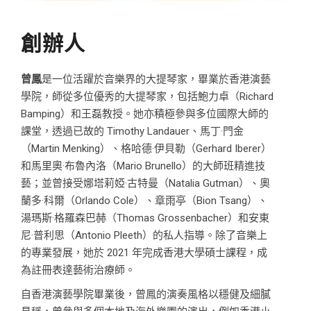
創辦人
曾鳳
是一位活躍於音樂界的大提琴家，畢業於香港演藝
學院，師從多位優秀的大提琴家，包括鮑力卓（Richard
Bamping）和王磊教授。她亦積極參與多位國際大師的
課堂，透過已故的 Timothy Landauer、馬丁·門金
（Martin Menking）、格哈德·伊貝勒（Gerhard Iberer）
和馬里奧·布魯內洛（Mario Brunello）的大師班精進技
藝；並曾接受娜塔莉婭·古特曼（Natalia Gutman）、奧
蘭多·科爾（Orlando Cole）、章雨亭（Bion Tsang）、
湯瑪斯·格羅森巴赫（Thomas Grossenbacher）和安東
尼·普利思（Antonio Pleeth）的私人指導。除了音樂上
的專業發展，她於 2021 年完成香港大學碩士課程，成
為註冊表達藝術治療師。
自香港演藝學院畢業後，曾鳳的演奏風格以穩健及細膩